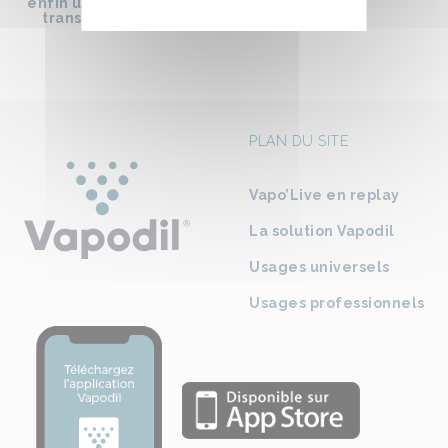
el
enfin un sujet majeur de la
2 … en action chez un de 
transition écologique ?
clients !
PLAN DU SITE
Vapo’Live en replay
La solution Vapodil
Usages universels
Usages professionnels