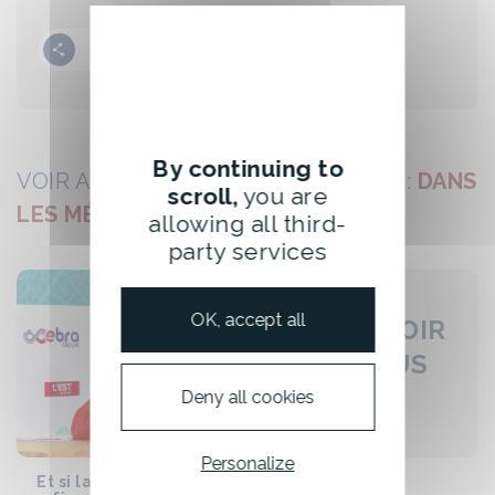
Partager la vidéo
By continuing to
VOIR AUSSI D'AUTRES VIDÉOS SUR :
DANS
scroll,
you are
LES MÉDIAS
allowing all third-
party services
OK, accept all
EN VOIR
PLUS
...
Deny all cookies
Personalize
Et si la propreté devenait
Vapodil à l’honneur sur Fr