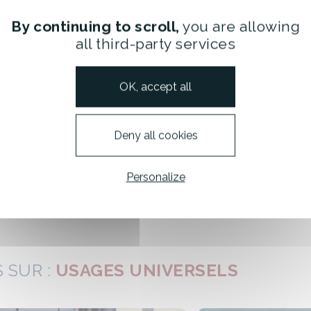
avec l’u
qui encr
By continuing to scroll,
you are allowing
leur po
all third-party services
Des c
concret
de vie 
OK, accept all
garder 
Deny all cookies
Personalize
 SUR :
USAGES UNIVERSELS