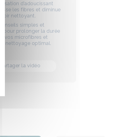
tilisation d’adoucissant
asse les fibres et diminue
uvoir nettoyant.
onseils simples et
s pour prolonger la durée
de vos microfibres et
un nettoyage optimal.
Partager la vidéo