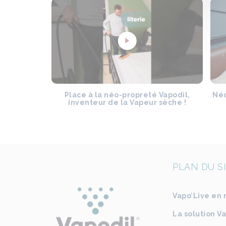
Place à la néo-propreté Vapodil,
Néo
inventeur de la Vapeur sèche !
PLAN DU S
Vapo’Live en 
La solution V