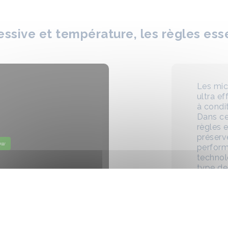
lessive et température, les règles ess
Les mic
ultra ef
à condit
Dans ce
règles 
préserv
ow
perform
technol
type de 
erreurs 
bonne t
Un mauv
peut
ré
leur ef