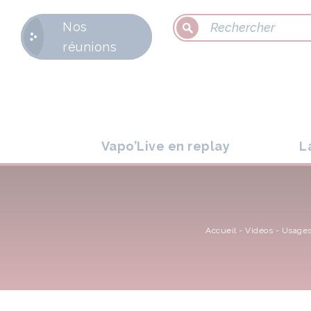
Nos
réunions
Vapo’Live en replay
L
Accueil
-
Vidéos
-
Usages