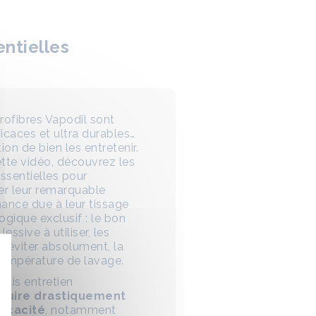
entielles
rofibres Vapodil sont
ficaces et ultra durables…
ion de bien les entretenir.
tte vidéo, découvrez les
essentielles pour
er leur remarquable
ance due à leur tissage
ogique exclusif : le bon
lessive à utiliser, les
à éviter absolument, la
empérature de lavage.
ais entretien
duire drastiquement
ficacité
, notamment